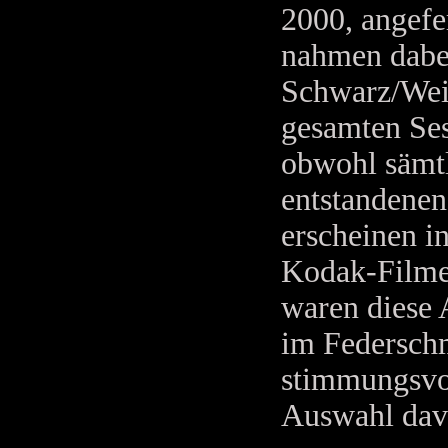
2000, angefe
nahmen dabei
Schwarz/Wei
gesamten Ses
obwohl sämtl
entstandenen
erscheinen i
Kodak-Filme 
waren diese 
im Federschm
stimmungsvol
Auswahl davo