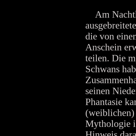
Am Nachthim
ausgebreitete
die von eine
Anschein erw
teilen. Die 
Schwans habe
Zusammenhang
seinen Niede
Phantasie ka
(weiblichen)
Mythologie is
Hinweis dara