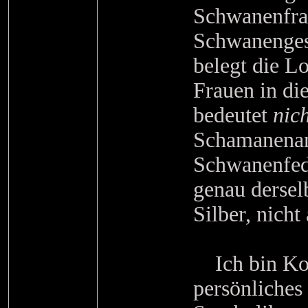
Schwanenfrau
Schwanengest
belegt die L
Frauen in die
bedeutet
nich
Schamanenam
Schwanenfede
genau dersel
Silber, nicht
Ich bin Kon
persönliches 