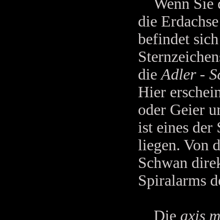
Wenn Sie di
die Erdachse
befindet sic
Sternzeichens
die
Adler - 
Hier erschei
oder Geier u
ist eines der
liegen. Von d
Schwan direk
Spiralarms d
Die
axis 