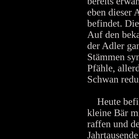
bereits erwä
eben dieser A
befindet. Di
Auf den beka
der Adler ga
Stämmen symb
Pfähle, alle
Schwan reduz
Heute befind
kleine Bär m
raffen und d
Jahrtausende 