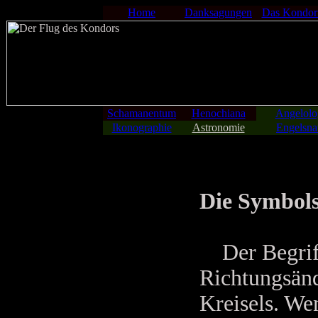
Home
Danksagungen
Das Kondor
Schamanentum
Henochiana
Angelolo
Ikonographie
Astronomie
Engelsna
Die Symbols
Der Begriff 
Richtungsänd
Kreisels. We