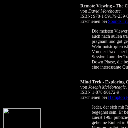
Remote Viewing - The C
von
David Morehouse
.
ISBN: 978-1-59179-239-
Erschienen bei
Sounds Tru
Die meisten Viewer 
auch nach außen tra
prägnant und gut ges
Wehrmutstropfen ist 
Von der Praxis her b
Session kann der Tr
Down Phase, die bei 
eine interessante Qu
Mind Trek - Exploring 
von
Joseph McMoneagle
.
ISBN 1-878-90172-9
Erschienen bei
Hampton R
Jeder, der sich mi
begegnet sein. Er b
zuerst 1993 publizie
geheime Einheit in 
Monroe Insitut, in 