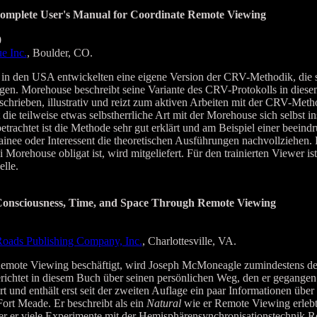
omplete User's Manual for Coordinate Remote Viewing
0
e Inc.
, Boulder, CO.
in den USA entwickelten eine eigene Version der CRV-Methodik, die s
gen. Morehouse beschreibt seine Variante des CRV-Protokolls in diese
chrieben, illustrativ und reizt zum aktiven Arbeiten mit der CRV-Metho
die teilweise etwas selbstherrliche Art mit der Morehouse sich selbst in
etrachtet ist die Methode sehr gut erklärt und am Beispiel einer beeind
ainee oder Interessent die theoretischen Ausführungen nachvollziehen.
Morehouse obligat ist, wird mitgeliefert. Für den trainierten Viewer is
elle.
Consciousness, Time, and Space Through Remote Viewing
oads Publishing Company, Inc.
, Charlottesville, VA.
t Remote Viewing beschäftigt, wird Joseph McMoneagle zumindestens
erichtet in diesem Buch über seinen persönlichen Weg, den er gegange
rt und enthält erst seit der zweiten Auflage ein paar Informationen über
Fort Meade. Er beschreibt als ein
Natural
wie er Remote Viewing erlebt.
der er viele Experimente mit der Hemisphärensynchronisationstechnik 