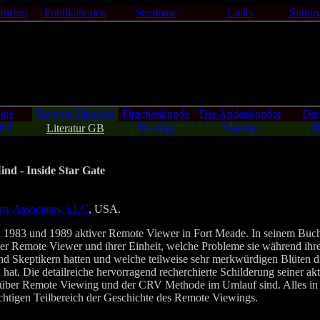
forum
Publikationen
Seminare
Links
Simur
gie
Remote Viewing
Drachenkunde
Der Andenkondor
Der
 DE
Literatur GB
Training
Projekte
R
nd - Inside Star Gate
ty Associates, LLC
, USA.
 1983 und 1989 aktiver Remote Viewer in Fort Meade. In seinem Buch 
r Remote Viewer und ihrer Einheit, welche Probleme sie während ihrer
nd Skeptikern hatten und welche teilweise sehr merkwürdigen Blüten 
hat. Die detailreiche hervorragend recherchierte Schilderung seiner akti
 über Remote Viewing und der CRV Methode im Umlauf sind. Alles in a
htigen Teilbereich der Geschichte des Remote Viewings.