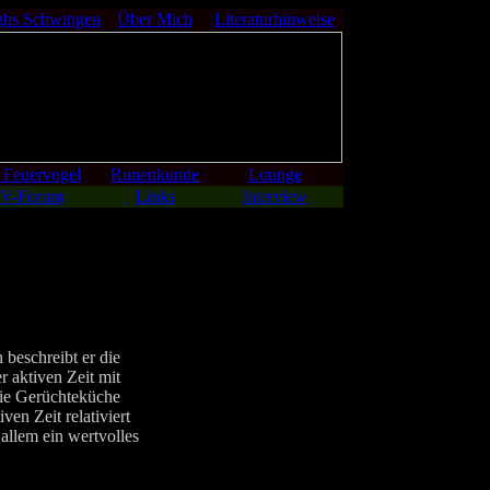
ghs Schwingen
Über Mich
Literaturhinweise
 Feuervogel
Runenkunde
Lounge
V-Forum
Links
Interview
beschreibt er die
 aktiven Zeit mit
die Gerüchteküche
ven Zeit relativiert
llem ein wertvolles