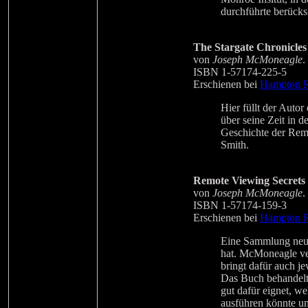
durchführte berücks
The Stargate Chronicles
von
Joseph McMoneagle
.
ISBN 1-57174-225-5
Erschienen bei
Hampton R
Hier füllt der Autor
über seine Zeit in 
Geschichte der Rem
Smith.
Remote Viewing Secrets
von
Joseph McMoneagle
.
ISBN 1-57174-159-3
Erschienen bei
Hampton R
Eine Sammlung neue
hat. McMoneagle ver
bringt dafür auch je
Das Buch behandelt
gut dafür eignet, w
ausführen könnte u