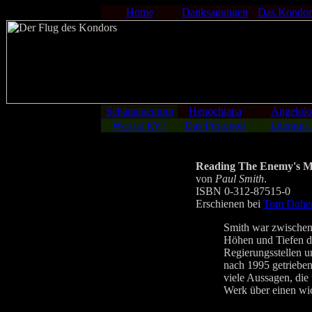
Home
Danksagungen
Das Kondor
Schamanentum
Henochiana
Angelolo
Was ist RV?
Das Protokoll
Literatur
Reading The Enemy's Mi
von
Paul Smith
.
ISBN 0-312-87515-0
Erschienen bei
Tom Doher
Smith war zwischen
Höhen und Tiefen de
Regierungsstellen u
nach 1995 getrieben 
viele Aussagen, die
Werk über einen wic