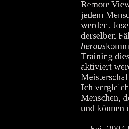
Remote Viewi
jedem Mensch
werden. Jose
derselben Fä
heraus
kommt.
Training dies
aktiviert we
Meisterschaf
Ich vergleic
Menschen, do
und können ü
Seit 2004 bi