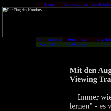
Home
Danksagungen
Das Kondor
Schamanentum
Henochiana
Angelolo
Was ist RV?
Das Protokoll
Literatur
Mit den Aug
Viewing Tra
Immer wiede
lernen" - es