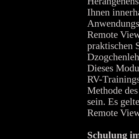
Herangehensw
Ihnen innerh
Anwendungsbe
Remote Viewi
praktischen 
Dzogchenlehr
Dieses Modul 
RV-Trainings
Methode des 
sein. Es gel
Remote View
Schulung im